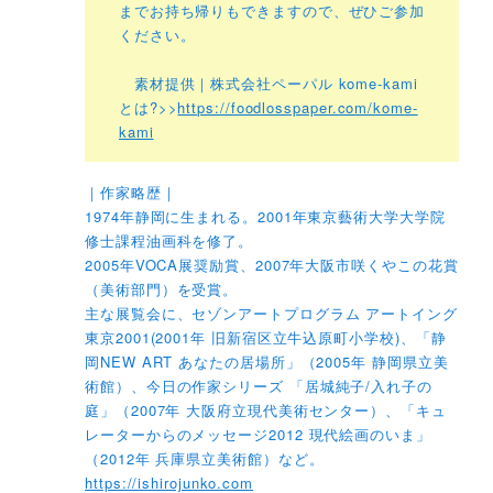
までお持ち帰りもできますので、ぜひご参加
ください。
素材提供｜株式会社ペーパル
kome-kami
とは?>>
https://foodlosspaper.com/kome-
kami
｜作家略歴｜
1974年静岡に生まれる。2001年東京藝術大学大学院
修士課程油画科を修了。
2005年VOCA展奨励賞、2007年大阪市咲くやこの花賞
（美術部門）を受賞。
主な展覧会に、セゾンアートプログラム アートイング
東京2001(2001年 旧新宿区立牛込原町小学校)、「静
岡NEW ART あなたの居場所」（2005年 静岡県立美
術館）、今日の作家シリーズ 「居城純子/入れ子の
庭」（2007年 大阪府立現代美術センター）、「キュ
レーターからのメッセージ2012 現代絵画のいま」
（2012年 兵庫県立美術館）など。
https://ishirojunko.com