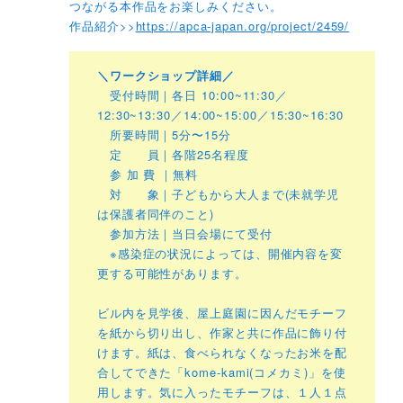
つながる本作品をお楽しみください。
作品紹介>>
https://apca-japan.org/project/2459/
＼ワークショップ詳細／
受付時間｜各日 10:00~11:30／
12:30~13:30／14:00~15:00／15:30~16:30
所要時間｜5分〜15分
定 員｜各階25名程度
参 加 費 ｜無料
対 象｜子どもから大人まで(未就学児
は保護者同伴のこと)
参加方法｜当日会場にて受付
※感染症の状況によっては、開催内容を変
更する可能性があります。
ビル内を見学後、屋上庭園に因んだモチーフ
を紙から切り出し、作家と共に作品に飾り付
けます。紙は、食べられなくなったお米を配
合してできた「kome-kami(コメカミ)」を使
用します。気に入ったモチーフは、１人１点