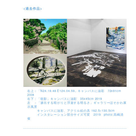
<過去作品>
右上：「N24.19.48 E124.04.59」キャンバスに油彩 72x91cm
2004
右下：「朝影」キャンバスに油彩 35x45cm 2019
左 ：「滲出する暗がりと浮遊する明るさ」ギャラリーほそかわ展
示風景
キャンバスに油彩、アクリル絵の具 162.5×130.5cm
インスタレーション部分サイズ可変 2019 photo:高嶋清
俊