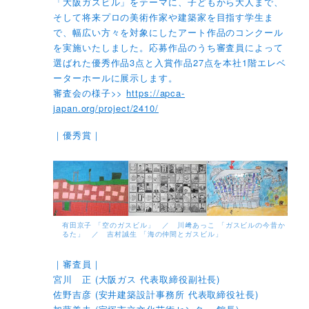
「大阪ガスビル」をテーマに、子どもから大人まで、
そして将来プロの美術作家や建築家を目指す学生ま
で、幅広い方々を対象にしたアート作品のコンクール
を実施いたしました。応募作品のうち審査員によって
選ばれた優秀作品3点と入賞作品27点を本社1階エレベ
ーターホールに展示します。
審査会の様子>>
https://apca-
japan.org/project/2410/
｜優秀賞｜
有田京子 「空のガスビル」 ／ 川﨑あっこ 「ガスビルの今昔か
るた」 ／ 吉村誠生 「海の仲間とガスビル」
｜審査員｜
宮川 正 (大阪ガス 代表取締役副社長)
佐野吉彦 (安井建築設計事務所 代表取締役社長)