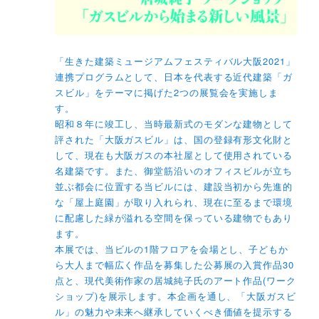
「生きた建築ミュージアムフェスティバル大阪2021」
連携プログラムとして、日本を代表する近代建築「ガ
スビル」をテーマに掲げた2つの展覧会を実施しま
す。
昭和８年に竣工し、当時最新式のモダンな建物として
評された「大阪ガスビル」は、国の登録有形文化財と
して、現在も大阪ガスの本社屋として使用されている
名建築です。また、御堂筋沿いのオフィスビルが立ち
並ぶ都会に位置する当ビルには、建設当初から先進的
な「屋上庭園」が取り入れられ、現在に至るまで環境
に配慮した緑が溢れる空間を保っている建物でもあり
ます。
本展では、当ビルの1階フロアを会場とし、子どもか
ら大人まで幅広く作品を募集した公募展の入賞作品30
点と、現代美術作家の居城純子氏のアート作品(ワーク
ショップ)を展示します。本企画を通し、「大阪ガスビ
ル」の魅力や未来へ継承していくべき価値を提示する